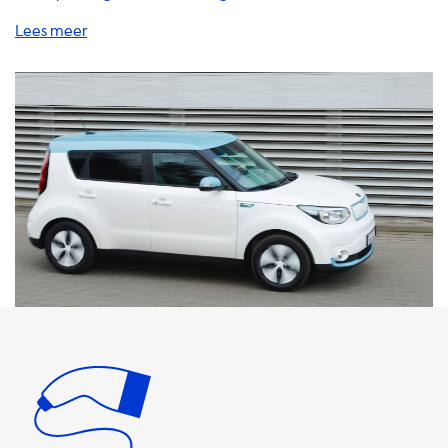
auto wilt u er natuurlijk voor zorgen dat deze altijd
opgeladen is en klaar om te gaan. Gelukkig bieden wij een
breed scala aan oplossingen om u te helpen bij het
opladen van uw EV. Onze AC-laadstations bieden een
maximale laadsnelheid van 22kW, afhankelijk van uw
thuisaansluiting. Het is belangrijk op te merken dat uw
auto nooit sneller kan opladen dan de maximale
laadsnelheid van het AC-laadstation. Als uw auto
bijvoorbeeld een maximale laadsnelheid van 3,7kW heeft,
zal deze niet sneller opladen dan dit op een AC-
laadstation. Gelukkig bieden wij een breed scala aan
laadkabels, adapters en accessoires die geschikt zijn voor
uw EV. Als uw auto een maximale laadsnelheid heeft van
3,7kW, raden we aan om een laadkabel te kiezen die
geschikt is voor deze snelheid. Als uw auto een upgrade
heeft voor de onboard charger (OBC) zoals de optie voor
6,6kW, dan kunt u een laadkabel kiezen die geschikt is
voor deze hogere snelheid. Onze draagbare laders zijn