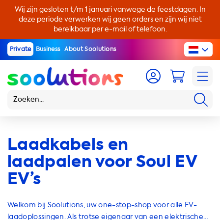
Wij zijn gesloten t/m 1 januari vanwege de feestdagen. In
deze periode verwerken wij geen orders en zijn wij niet
bereikbaar per e-mail of telefoon.
Private
Business
About Soolutions
Laadkabels en
laadpalen voor Soul EV
EV’s
Welkom bij Soolutions, uw one-stop-shop voor alle EV-
laadoplossingen. Als trotse eigenaar van een elektrische