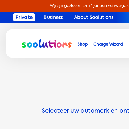
Wij zijn gesloten t/m 1 januari vanwege 
Private
Business
About Soolutions
Shop
Charge Wizard
Selecteer uw automerk en ontd