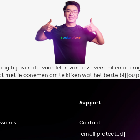
aag bij over alle voordelen van onze verschillende pr
t met je opnemen om te kijken wat het beste bij jou p
Support
soires
Contact
[email protected]