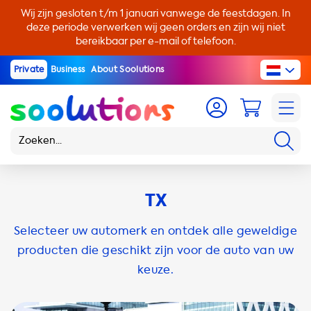
Wij zijn gesloten t/m 1 januari vanwege de feestdagen. In
deze periode verwerken wij geen orders en zijn wij niet
bereikbaar per e-mail of telefoon.
Private
Business
About Soolutions
TX
Selecteer uw automerk en ontdek alle geweldige
producten die geschikt zijn voor de auto van uw
keuze.