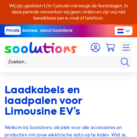
Wij zijn gesloten t/m 1 januari vanwege de feestdagen. In
deze periode verwerken wij geen orders en zijn wij niet
bereikbaar per e-mail of telefoon.
Private
Business
About Soolutions
Laadkabels en
laadpalen voor
Limousine EV’s
Welkom bij Soolutions, dé plek voor alle accessoires en
producten om jouw elektrische auto op te laden. Wist je