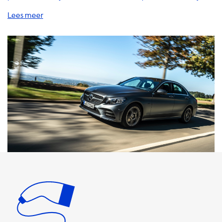
dat het hebben van een thuislaadstation vele voordelen
biedt? Met een thuislaadstation heb je altijd de
mogelijkheid om je auto op te laden wanneer het jou
uitkomt. Geen gedoe meer met het zoeken naar een
publieke laadpaal en geen wachtrijen meer. Onze
laadstations zijn verkrijgbaar in verschillende uitvoeringen,
van 1 fase 16A tot 3 fase 32A. Het is belangrijk om te weten
dat de maximale laadsnelheid op een AC laadstation
gelijk is aan de laadsnelheid van de auto. Dit betekent dat
als jouw auto een maximale laadsnelheid heeft van 2 fase
en 16 Ampere (7,4kW), je niet sneller kunt laden dan dit op
een AC laadstation. Als je op zoek bent naar een
laadstation dat dezelfde laadsnelheid heeft als jouw auto,
dan raden wij onze 2 fase laadstations aan. Deze hebben
een laadsnelheid van 2 fase en 16 Ampere (7,4kW),
waardoor je jouw auto op de snelst mogelijke manier kunt
opladen. Naast laadstations bieden wij ook laadkabels,
adapters en accessoires aan om het opladen van jouw