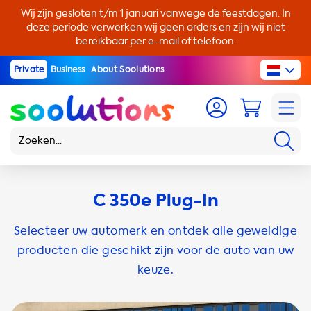
Wij zijn gesloten t/m 1 januari vanwege de feestdagen. In
deze periode verwerken wij geen orders en zijn wij niet
bereikbaar per e-mail of telefoon.
Private
Business
About Soolutions
C 350e Plug-In
Selecteer uw automerk en ontdek alle geweldige
producten die geschikt zijn voor de auto van uw
keuze.