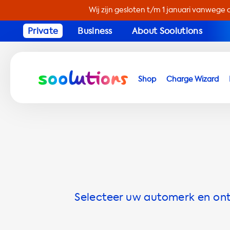
Wij zijn gesloten t/m 1 januari vanwege 
Private
Business
About Soolutions
Shop
Charge Wizard
Selecteer uw automerk en ontd