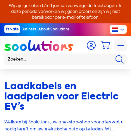
Wij zijn gesloten t/m 1 januari vanwege de feestdagen. In
deze periode verwerken wij geen orders en zijn wij niet
bereikbaar per e-mail of telefoon.
Private
Business
About Soolutions
Laadkabels en
laadpalen voor Electric
EV’s
Welkom bij Soolutions, uw one-stop-shop voor alles wat u
nodig heeft om uw elektrische auto op te laden. Wij