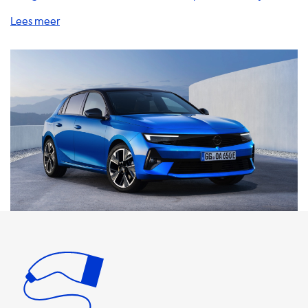
bieden een breed scala aan producten en diensten,
waaronder thuislaadstations, laadkabels, adapters,
accessoires en draagbare opladers. Onze producten zijn
van hoge kwaliteit en zijn ontworpen om uw laadervaring
zo gemakkelijk en efficiënt mogelijk te maken. Onze
thuislaadstations zijn een geweldige investering voor elke
EV-eigenaar. Met een thuislaadstation kunt u uw auto
opladen terwijl u slaapt, zodat u altijd klaar bent om te
gaan wanneer u dat wilt. Onze laadstations zijn
verkrijgbaar in verschillende vermogensniveaus,
waaronder 3,7 kW, 7,4 kW, 11 kW en 22 kW. Het is belangrijk
op te merken dat de maximale laadsnelheid op AC-
laadstations afhankelijk is van de capaciteit van de
Onboard Board Charger (OBC) van uw auto. Als uw auto
bijvoorbeeld een OBC heeft met een capaciteit van 7,4
kW, zal deze nooit sneller kunnen opladen dan 7,4 kW,
ongeacht het vermogen van het laadstation. Onze
laadkabels zijn verkrijgbaar in verschillende lengtes en