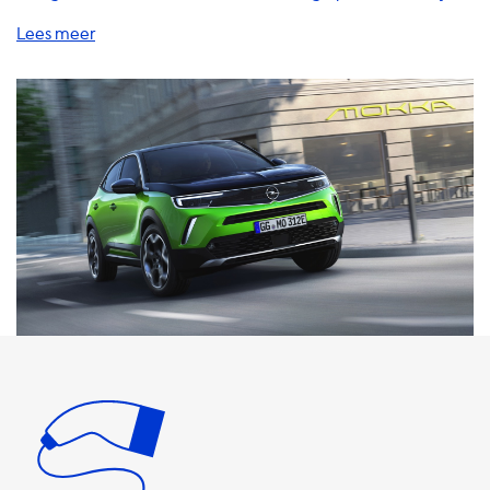
bieden een breed scala aan oplossingen, waaronder
thuislaadstations, laadkabels, adapters, accessoires en
andere handige producten en diensten om uw EV op te
laden. Een van de belangrijkste voordelen van het hebben
van een thuislaadstation is dat u uw auto kunt opladen
terwijl u slaapt of thuis bent. Dit bespaart u tijd en geld,
omdat u niet naar een openbaar laadstation hoeft te
rijden en daar moet wachten tot uw auto is opgeladen.
Onze laadkabels zijn verkrijgbaar in verschillende lengtes
en vermogensniveaus, zodat u altijd de juiste kabel voor
uw auto kunt vinden. Het is belangrijk om te weten dat de
maximale laadsnelheid op AC-laadstations afhankelijk is
van het vermogen van uw auto. Als uw auto bijvoorbeeld
een maximale laadsnelheid van 7,4 kW heeft, kan deze
niet sneller opladen dan dat op een 1 fase 32A laadstation.
Als u op zoek bent naar een laadstation dat sneller kan
opladen dan uw auto, moet u op zoek gaan naar een
laadstation met een hoger vermogen dan uw auto. Houd