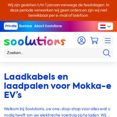
Wij zijn gesloten t/m 1 januari vanwege de feestdagen. In
deze periode verwerken wij geen orders en zijn wij niet
bereikbaar per e-mail of telefoon.
Private
Business
About Soolutions
Laadkabels en
laadpalen voor Mokka-e
EV’s
Welkom bij Soolutions, uw one-stop-shop voor alles wat u
nodig heeft om uw elektrische voertuig op te laden. Wij