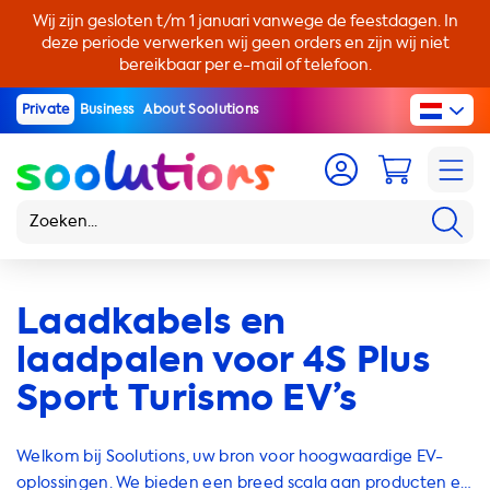
Wij zijn gesloten t/m 1 januari vanwege de feestdagen. In
deze periode verwerken wij geen orders en zijn wij niet
bereikbaar per e-mail of telefoon.
Private
Business
About Soolutions
Laadkabels en
laadpalen voor 4S Plus
Sport Turismo EV’s
Welkom bij Soolutions, uw bron voor hoogwaardige EV-
oplossingen. We bieden een breed scala aan producten en