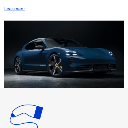
accessoires waarmee u uw elektrische auto gemakkelijk
thuis kunt opladen. Of u nu op zoek bent naar laadkabels,
oplaadstations, adapters of accessoires, wij hebben wat u
nodig heeft. Onze laadstations zijn beschikbaar in AC-
laadsnelheden van 3,7 kW (1-fase 16A), 7,4 kW (1-fase 32A),
11 kW (3-fase 16A) en 22 kW (3-fase 32A). Het is belangrijk
op te merken dat de maximale laadsnelheid van een
elektrische auto nooit hoger zal zijn dan de AC-
laadsnelheid van het laadstation. Als uw auto bijvoorbeeld
een maximale laadsnelheid van 7,4 kW heeft, kan hij niet
sneller laden dan ons 1-fase 32A-laadstation. Als u uw
laadsnelheid wilt upgraden, hebben we een optionele
upgrade voor de onboard-charger (OBC) van uw auto.
Met deze upgrade kunt u de laadsnelheid verhogen tot 22
kW. Houd er rekening mee dat deze upgrade alleen werkt
als uw auto is uitgerust met een OBC die deze hoge
laadsnelheden ondersteunt. We raden onze klanten aan
om te investeren in een snellere laadsnelheid als hun auto