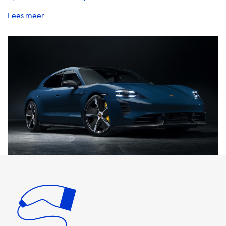
producten en diensten om uw elektrische voertuig op te
laden, waaronder thuislaadstations, oplaadkabels,
adapters, accessoires en meer. Onze thuislaadstations zijn
een geweldige manier om uw EV op te laden terwijl u thuis
bent. Met onze AC-laadstations kunt u uw auto opladen
met een snelheid van maximaal 22 kW, afhankelijk van de
specificaties van uw auto. Het is belangrijk op te merken
dat uw auto nooit sneller kan opladen dan de maximale
laadsnelheid van het AC-laadstation. Als uw auto
bijvoorbeeld een maximale laadsnelheid heeft van 7,4 kW,
zal het opladen met een 22 kW-laadstation niet sneller
gaan dan 7,4 kW. Als uw auto een maximale laadsnelheid
heeft van 22 kW, dan hebben wij verschillende producten
die deze snelheid kunnen evenaren. Onze oplaadkabels
zijn verkrijgbaar in verschillende lengtes en specificaties,
waaronder 1 fase 16A, 1 fase 32A, 3 fase 16A en 3 fase 32A.
Onze adapters zijn ook verkrijgbaar in verschillende
specificaties om aan uw behoeften te voldoen. Als u