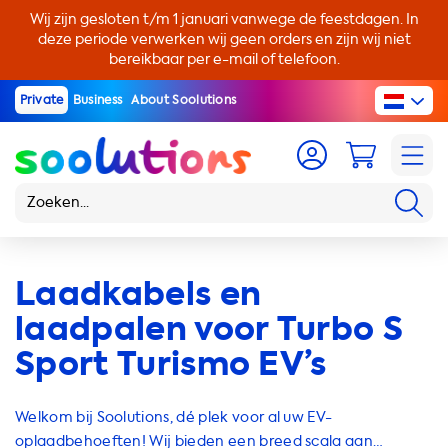
Wij zijn gesloten t/m 1 januari vanwege de feestdagen. In
deze periode verwerken wij geen orders en zijn wij niet
bereikbaar per e-mail of telefoon.
Private
Business
About Soolutions
Laadkabels en
laadpalen voor Turbo S
Sport Turismo EV’s
Welkom bij Soolutions, dé plek voor al uw EV-
oplaadbehoeften! Wij bieden een breed scala aan