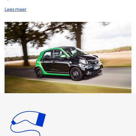
breed scala aan producten en diensten aan om uw
laadervaring te verbeteren, waaronder thuislaadstations,
oplaadkabels, adapters, accessoires en meer. Onze
thuislaadstations zijn de ideale oplossing om uw auto thuis
op te laden. Met onze AC-laadstations kunt u uw auto
opladen met de maximale snelheid die mogelijk is. Het
maximale laadvermogen van een AC-laadstation is
afhankelijk van het type stroom en de ampère. Onze 1-
fase 16A thuislaadstations kunnen een laadsnelheid van 3,7
kW leveren, terwijl onze 3-fase 32A thuislaadstations een
laadsnelheid van 22 kW kunnen leveren. Het is belangrijk
om te weten dat uw auto nooit sneller kan opladen dan de
maximale laadsnelheid van het AC-laadstation. Als uw
auto bijvoorbeeld een maximale laadsnelheid heeft van
7,4 kW, zal een 22 kW-laadstation uw auto niet sneller
opladen dan 7,4 kW. We bieden ook oplaadkabels aan in
verschillende lengtes en met verschillende connectors om
aan uw behoeften te voldoen. Onze kabels zijn van