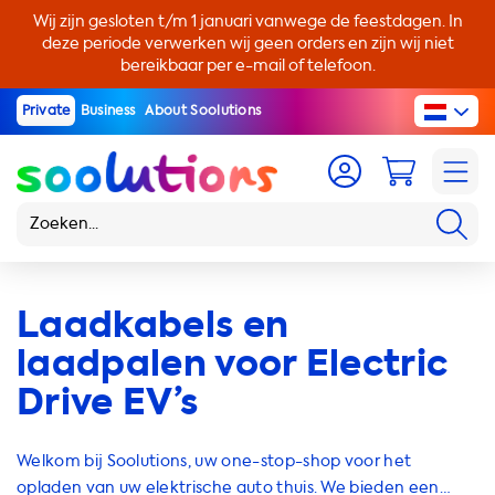
Wij zijn gesloten t/m 1 januari vanwege de feestdagen. In
deze periode verwerken wij geen orders en zijn wij niet
bereikbaar per e-mail of telefoon.
Private
Business
About Soolutions
Laadkabels en
laadpalen voor Electric
Drive EV’s
Welkom bij Soolutions, uw one-stop-shop voor het
opladen van uw elektrische auto thuis. We bieden een