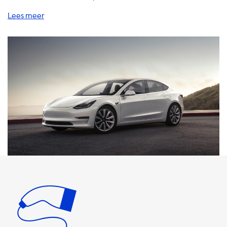
voertuig! We hebben een uitgebreide selectie van
thuislaadstations, oplaadkabels, adapters, accessoires en
andere handige producten en diensten om uw EV op te
laden. Het is belangrijk op te merken dat de maximale
laadsnelheid op AC-laadstations afhankelijk is van het
vermogen van uw Onboard Charger (OBC). Als uw OBC
maximaal 3,7 kW is, kan uw auto niet sneller opladen dan
dat, zelfs als u een snellere laadkabel of -station gebruikt.
Het is daarom belangrijk om een product te kiezen dat
overeenkomt met de maximale laadsnelheid van uw auto
om de beste laadervaring te garanderen. Onze
laadstations variëren van 3,7 kW tot 22 kW, afhankelijk van
de stroomsterkte en het aantal fasen. Een 1-fase 16A
station laadt bijvoorbeeld op met 3,7 kW, terwijl een 3-
fase 32A station kan opladen met 22 kW. Als uw auto een
maximale laadsnelheid van 7,4 kW heeft, raden we u aan
om te kiezen voor een 1-fase 32A station of een 3-fase 16A
station. Naast onze laadstations bieden we ook een breed