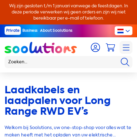
Wij zijn gesloten t/m 1 januari vanwege de feestdagen. In
deze periode verwerken wij geen orders en zijn wij niet
bereikbaar per e-mail of telefoon.
Private
Business
About Soolutions
Laadkabels en
laadpalen voor Long
Range RWD EV’s
Welkom bij Soolutions, uw one-stop-shop voor alles wat te
maken heeft met het opladen van uw elektrische