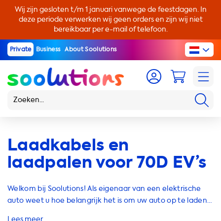
Wij zijn gesloten t/m 1 januari vanwege de feestdagen. In
deze periode verwerken wij geen orders en zijn wij niet
bereikbaar per e-mail of telefoon.
Private
Business
About Soolutions
Laadkabels en
laadpalen voor 70D EV’s
Welkom bij Soolutions! Als eigenaar van een elektrische
auto weet u hoe belangrijk het is om uw auto op te laden.
Hier bij Soolutions hebben we een breed scala aan