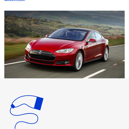
oplossingen om het opladen van uw EV gemakkelijker en
sneller te maken. Onze producten zijn ontworpen met uw
gemak en veiligheid in gedachten. Onze thuislaadstations
zijn een handige manier om uw auto op te laden terwijl u
thuis bent. Met onze laadstations kunt u uw auto opladen
met een snelheid van maximaal 22kW. Het is belangrijk op
te merken dat de auto nooit sneller kan opladen dan de
maximale laadsnelheid van het AC-laadstation. Als uw
auto niet is uitgerust met een onboard charger die in staat
is om sneller op te laden, adviseren wij u een laadstation te
kiezen dat dezelfde laadsnelheid heeft als uw auto. Onze
laadkabels zijn verkrijgbaar in verschillende lengtes en
aansluitingen om aan uw specifieke behoeften te voldoen.
We hebben ook adapters beschikbaar om uw laadkabels
te gebruiken met verschillende soorten stopcontacten.
Onze draagbare opladers zijn perfect voor onderweg en
kunnen worden opgeladen via een stopcontact of
laadstation. Naast onze laadoplossingen bieden we ook
een breed scala aan accessoires om uw EV-ervaring te