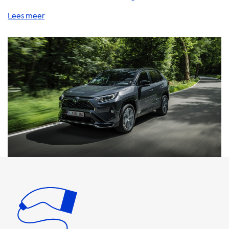
elektrische auto op te laden. Wij bieden een breed scala
aan producten, waaronder thuislaadstations, laadkabels,
adapters, accessoires en draagbare laders. Al onze
producten zijn van hoge kwaliteit en zijn ontworpen om
uw laadervaring zo soepel en efficiënt mogelijk te maken.
Onze thuislaadstations zijn een geweldige investering
voor elke EV-eigenaar. Met een thuislaadstation kunt u uw
auto opladen terwijl u slaapt, zodat u altijd klaar bent om
te gaan wanneer u dat wilt. Onze laadstations zijn
verkrijgbaar in verschillende vermogensniveaus, variërend
van 3,7 kW tot 22 kW, afhankelijk van uw behoeften en
budget. Onze laadkabels zijn verkrijgbaar in verschillende
lengtes en vermogensniveaus, zodat u altijd de juiste
kabel kunt vinden voor uw auto en laadstation. Onze
kabels zijn van hoge kwaliteit en zijn ontworpen om veilig
en betrouwbaar te zijn. Als u onderweg bent, zijn onze
draagbare laders een geweldige optie. Onze draagbare
laders zijn compact en gemakkelijk mee te nemen, zodat