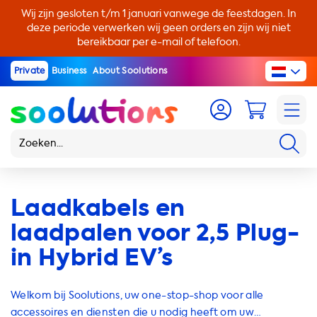
Wij zijn gesloten t/m 1 januari vanwege de feestdagen. In
deze periode verwerken wij geen orders en zijn wij niet
bereikbaar per e-mail of telefoon.
Private
Business
About Soolutions
Laadkabels en
laadpalen voor 2,5 Plug-
in Hybrid EV’s
Welkom bij Soolutions, uw one-stop-shop voor alle
accessoires en diensten die u nodig heeft om uw