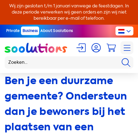
Wij zijn gesloten t/m 1 januari vanwege de feestdagen. In
deze periode verwerken wij geen orders en zijn wij niet
bereikbaar per e-mail of telefoon.
Private
Business
About Soolutions
Ben je een duurzame
gemeente? Ondersteun
dan je bewoners bij het
plaatsen van een