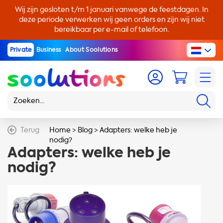
Wij zijn gesloten t/m 1 januari vanwege de feestdagen. In
deze periode verwerken wij geen orders en zijn wij niet
bereikbaar per e-mail of telefoon.
Private
Business
About Soolutions
Terug
Home
>
Blog
>
Adapters: welke heb je
nodig?
Adapters: welke heb je
nodig?