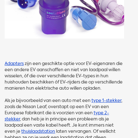
Adapters
zijn een geschikte optie voor EV-eigenaren die
een andere EV aanschaffen en niet van laadpaal willen
wisselen, óf die over verschillende EV-types in hun
huishouden beschikken óf EV-rijders die op verschillende
manieren hun elektrische auto willen opladen.
Als je bijvoorbeeld van een auto met een
type 1-stekker
,
zoals de Nissan Leaf, overstapt op een EV van een
Europese fabrikant die is voorzien van een
type 2-
stekker
, dan heb je in principe een probleem als je
laadpaal een vaste kabel heeft. Je kunt immers niet
even je
thuislaadstation
laten vervangen. Of wellicht
hebben ze op je werk een laadstation dat alleen