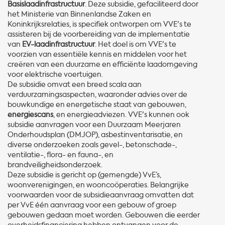
Basislaadinfrastructuur
. Deze subsidie, gefaciliteerd door
het Ministerie van Binnenlandse Zaken en
Koninkrijksrelaties, is specifiek ontworpen om VVE's te
assisteren bij de voorbereiding van de implementatie
van
EV-laadinfrastructuur
. Het doel is om VVE's te
voorzien van essentiële kennis en middelen voor het
creëren van een duurzame en efficiënte laadomgeving
voor elektrische voertuigen.
De subsidie omvat een breed scala aan
verduurzamingsaspecten, waaronder advies over de
bouwkundige en energetische staat van gebouwen,
energiescans
, en energieadviezen. VVE's kunnen ook
subsidie aanvragen voor een Duurzaam Meerjaren
Onderhoudsplan (DMJOP), asbestinventarisatie, en
diverse onderzoeken zoals gevel-, betonschade-,
ventilatie-, flora- en fauna-, en
brandveiligheidsonderzoek.
Deze subsidie is gericht op (gemengde) VvE’s,
woonverenigingen, en wooncoöperaties. Belangrijke
voorwaarden voor de subsidieaanvraag omvatten dat
per VvE één aanvraag voor een gebouw of groep
gebouwen gedaan moet worden. Gebouwen die eerder