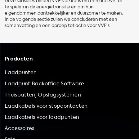
Deze subsidies bieden VVE's de kans om een actieve rol
te spelen in de energietransitie en om hun
eigendommen aantrekkelijker en duurzamer te maken.
In de volgende sectie zullen we concluderen met een
samenvatting en een oproep tot actie voor VVE's.
Producten
Laadpunten
Laadpunt Backoffice Software
Thuisbatterij Opslagsystemen
Laadkabels voor stopcontacten
Laadkabels voor laadpunten
Accessoires