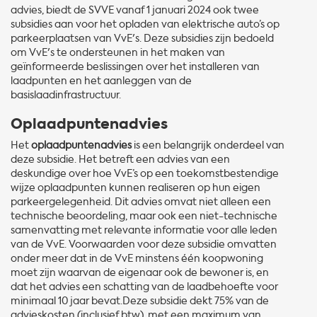
advies, biedt de SVVE vanaf 1 januari 2024 ook twee
subsidies aan voor het opladen van elektrische auto’s op
parkeerplaatsen van VvE's. Deze subsidies zijn bedoeld
om VvE's te ondersteunen in het maken van
geïnformeerde beslissingen over het installeren van
laadpunten en het aanleggen van de
basislaadinfrastructuur.
Oplaadpuntenadvies
Het
oplaadpuntenadvies
is een belangrijk onderdeel van
deze subsidie. Het betreft een advies van een
deskundige over hoe VvE’s op een toekomstbestendige
wijze oplaadpunten kunnen realiseren op hun eigen
parkeergelegenheid. Dit advies omvat niet alleen een
technische beoordeling, maar ook een niet-technische
samenvatting met relevante informatie voor alle leden
van de VvE. Voorwaarden voor deze subsidie omvatten
onder meer dat in de VvE minstens één koopwoning
moet zijn waarvan de eigenaar ook de bewoner is, en
dat het advies een schatting van de laadbehoefte voor
minimaal 10 jaar bevat.Deze subsidie dekt 75% van de
advieskosten (inclusief btw), met een maximum van