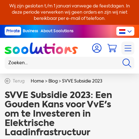
Wij zijn gesloten t/m 1 januari vanwege de feestdagen. In
deze periode verwerken wij geen orders en zijn wij niet
bereikbaar per e-mail of telefoon.
Private
Business
About Soolutions
Terug
Home
>
Blog
>
SVVE Subsidie 2023
SVVE Subsidie 2023: Een
Gouden Kans voor VvE's
om te Investeren in
Elektrische
Laadinfrastructuur