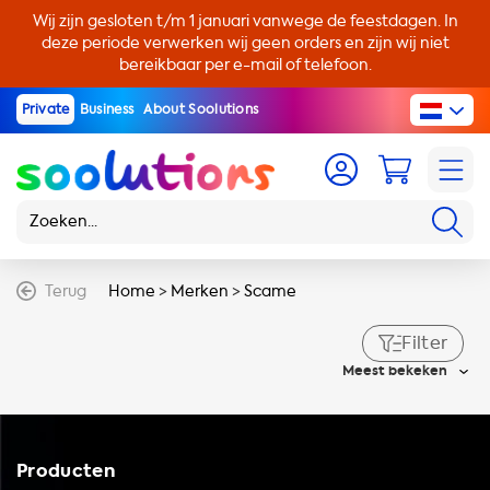
Wij zijn gesloten t/m 1 januari vanwege de feestdagen. In
deze periode verwerken wij geen orders en zijn wij niet
bereikbaar per e-mail of telefoon.
Private
Business
About Soolutions
Terug
Home
>
Merken
>
Scame
Filter
Meest bekeken
Producten