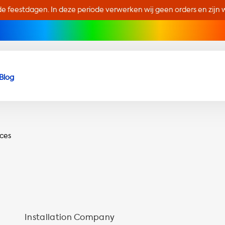
de feestdagen. In deze periode verwerken wij geen orders en zijn wi
Blog
ices
Installation Company