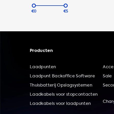
€0
€5
Producten
Laadpunten
Acces
Laadpunt Backoffice Software
Sale
Thuisbatterij Opslagsystemen
Secon
Laadkabels voor stopcontacten
Char
Laadkabels voor laadpunten