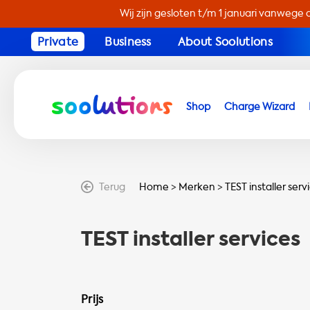
Wij zijn gesloten t/m 1 januari vanwege 
Private
Business
About Soolutions
Shop
Charge Wizard
Terug
Home
>
Merken
>
TEST installer serv
TEST installer services
Prijs