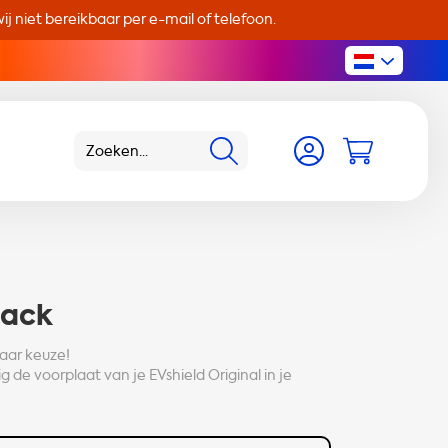
j niet bereikbaar per e-mail of telefoon.
pack
naar keuze!
de voorplaat van je EVshield Original in je