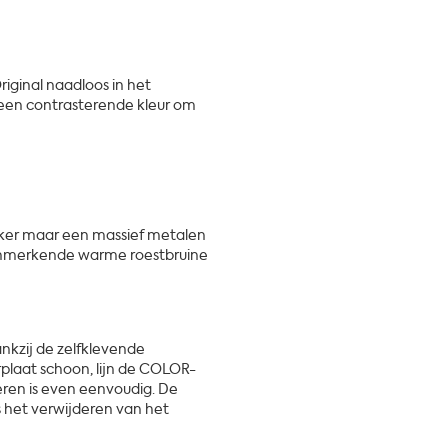
riginal naadloos in het
 een contrasterende kleur om
ker maar een massief metalen
 kenmerkende warme roestbruine
kzij de zelfklevende
laat schoon, lijn de COLOR-
deren is even eenvoudig. De
ns het verwijderen van het