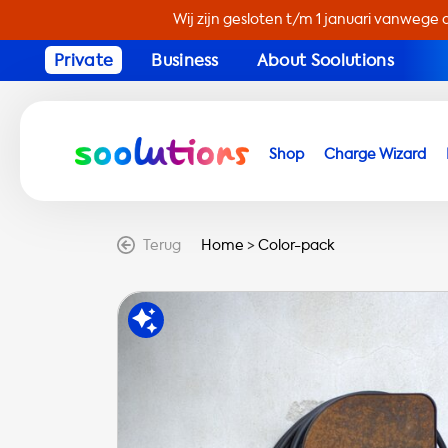
Wij zijn gesloten t/m 1 januari vanwege 
Private
Business
About Soolutions
Shop
Charge Wizard
Terug
Home
>
Color-pack