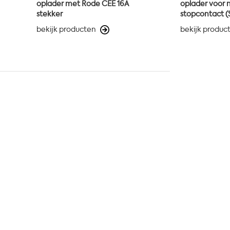
oplader met Rode CEE 16A
oplader voor 
stekker
stopcontact (
bekijk producten
bekijk produc