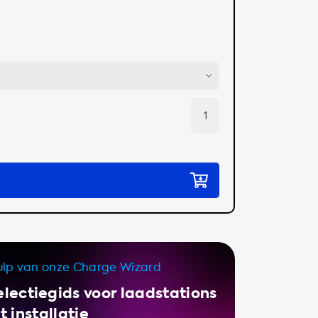
ulp van onze Charge Wizard
lectiegids voor laadstations
 installatie