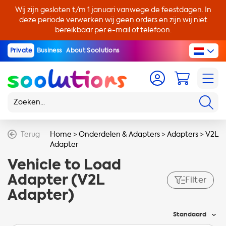
Wij zijn gesloten t/m 1 januari vanwege de feestdagen. In
deze periode verwerken wij geen orders en zijn wij niet
bereikbaar per e-mail of telefoon.
Private
Business
About Soolutions
Terug
Home
>
Onderdelen & Adapters
>
Adapters
>
V2L
Adapter
Vehicle to Load
Adapter (V2L
Filter
Adapter)
Standaard