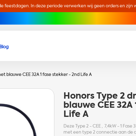
de feestdagen. In deze periode verwerken wij geen orders en zijn wi
Blog
t blauwe CEE 32A 1 fase stekker - 2nd Life A
Honors
Type 2 d
blauwe CEE 32A 1
Life A
Deze Type 2 - CEE , 7,4kW - 1 Fase 
met een type 2 connectie aan de au