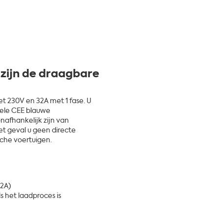
 zijn de draagbare
t 230V en 32A met 1 fase. U
bele CEE blauwe
nafhankelijk zijn van
et geval u geen directe
sche voertuigen.
32A)
s het laadproces is