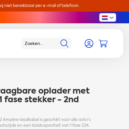
j niet bereikbaar per e-mail of telefoon.
raagbare oplader met
 fase stekker - 2nd
32 Ampère laadkabel is geschikt voor alle auto's
tozijde en een laadcapaciteit van 1 fase 32A.