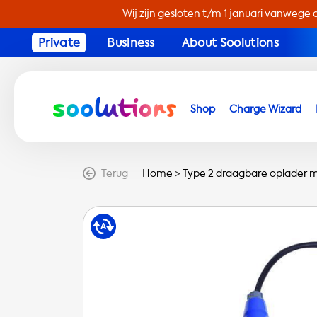
Wij zijn gesloten t/m 1 januari vanwege 
Private
Business
About Soolutions
Shop
Charge Wizard
Terug
Home
>
Type 2 draagbare oplader me