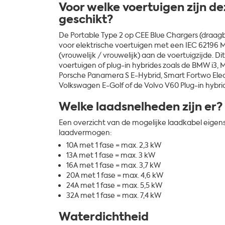
Voor welke voertuigen zijn de
geschikt?
De Portable Type 2 op CEE Blue Chargers (draagba
voor elektrische voertuigen met een IEC 62196
(vrouwelijk / vrouwelijk) aan de voertuigzijde. Dit
voertuigen of plug-in hybrides zoals de BMW i3,
Porsche Panamera S E-Hybrid, Smart Fortwo Electr
Volkswagen E-Golf of de Volvo V60 Plug-in hybri
Welke laadsnelheden zijn er?
Een overzicht van de mogelijke laadkabel eige
laadvermogen:
10A met 1 fase = max. 2,3 kW
13A met 1 fase = max. 3 kW
16A met 1 fase = max. 3,7 kW
20A met 1 fase = max. 4,6 kW
24A met 1 fase = max. 5,5 kW
32A met 1 fase = max. 7,4 kW
Waterdichtheid