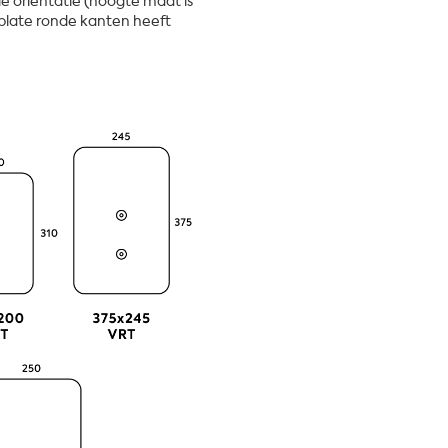
e oriëntatie (hoogte maat is
plate ronde kanten heeft