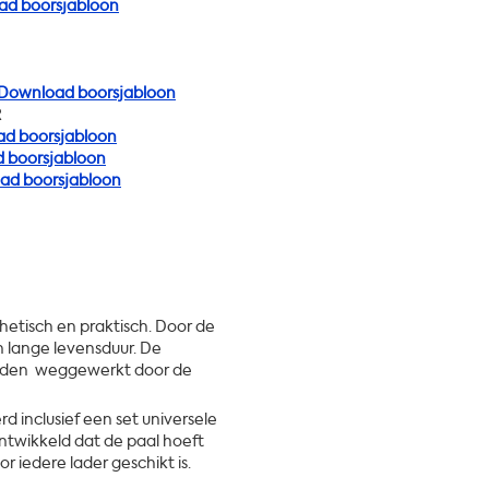
d boorsjabloon
Download boorsjabloon
R
d boorsjabloon
 boorsjabloon
ad boorsjabloon
hetisch en praktisch. Door de
 lange levensduur. De
orden weggewerkt door de
 inclusief een set universele
ntwikkeld dat de paal hoeft
 iedere lader geschikt is.