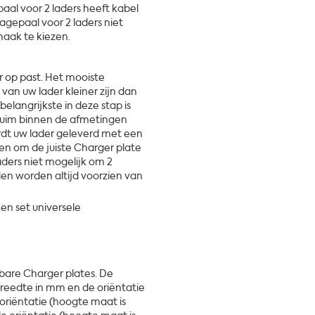
al voor 2 laders heeft kabel
agepaal voor 2 laders niet
haak te kiezen.
er op past. Het mooiste
van uw lader kleiner zijn dan
langrijkste in deze stap is
ruim binnen de afmetingen
ordt uw lader geleverd met een
en om de juiste Charger plate
aders niet mogelijk om 2
jden worden altijd voorzien van
en set universele
bare Charger plates. De
eedte in mm en de oriëntatie
riëntatie (hoogte maat is