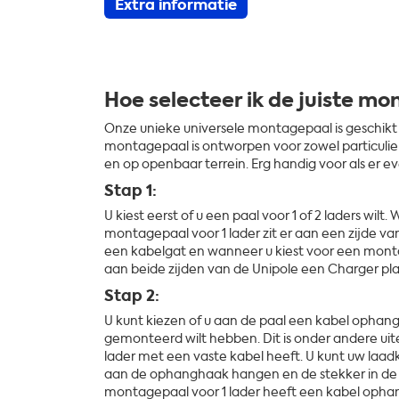
Extra informatie
Hoe selecteer ik de juiste m
Onze unieke universele montagepaal is geschikt 
montagepaal is ontworpen voor zowel particulier 
en op openbaar terrein. Erg handig voor als er e
Stap 1:
U kiest eerst of u een paal voor 1 of 2 laders wilt
montagepaal voor 1 lader zit er aan een zijde v
een kabelgat en wanneer u kiest voor een montag
aan beide zijden van de Unipole een Charger pl
Stap 2:
U kunt kiezen of u aan de paal een kabel opha
gemonteerd wilt hebben. Dit is onder andere u
lader met een vaste kabel heeft. U kunt uw laa
aan de ophanghaak hangen en de stekker in de 
montagepaal voor 1 lader heeft een kabel ophan