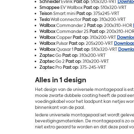
Schneider
Evlink
Past op:
510x320-VRT
Downloa
Smappee
EV Wallbox
Past op:
510x320-VRT
Teison
Smart mini
Past op:
375x245-VRT
Tesla
Wall connector
Past op:
310x200-VRT
Wallbox
Commander 2
Past op:
200x310-HOR
Wallbox
Commander 2S
Past op:
200x310-HO
Wallbox
Copper
Past op:
310x200-VRT
Downloa
Wallbox
Pulsar
Past op:
205x200-VRT
Download
Wallbox
Quasar 1
Past op:
510x320-VRT
Downlo
Zaptec
Go
Past op:
310x200-VRT
Zaptec
Go 2
Past op:
310x200-VRT
Zaptec
Pro
Past op:
375-245-VRT
Alles in 1 design
Het design van de universele montagepaal is est
mooie zwarte dubbele coating heeft de paal een
voedingskabel voor het laadpunt kan netjes w
binnenkant van de paal.
Iedere universele montagepaal set wordt geleverd
bevestigingsmaterialen. De montagepaal is zo o
niet extra geaard te worden en dat deze paal voor