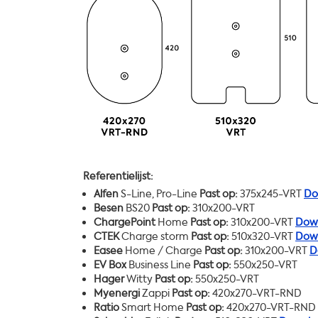
Referentielijst:
Alfen
S-Line, Pro-Line
Past op:
375x245-VRT
Do
Besen
BS20
Past op:
310x200-VRT
ChargePoint
Home
Past op:
310x200-VRT
Down
CTEK
Charge storm
Past op:
510x320-VRT
Down
Easee
Home / Charge
Past op:
310x200-VRT
D
EV Box
Business Line
Past op:
550x250-VRT
Hager
Witty
Past op:
550x250-VRT
Myenergi
Zappi
Past op:
420x270-VRT-RND
Ratio
Smart Home
Past op:
420x270-VRT-RND