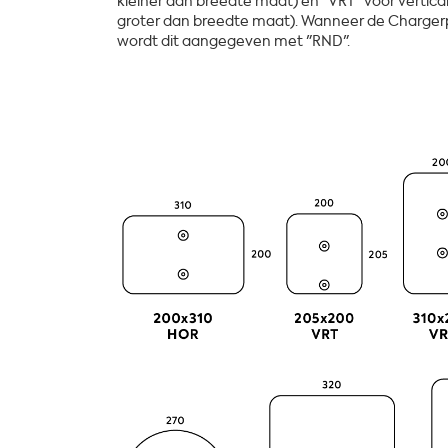
kleiner dan breedte maat) en "VRT" voor vertical
groter dan breedte maat). Wanneer de Charger
wordt dit aangegeven met "RND".