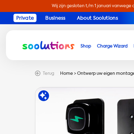
Wij zijn gesloten t/m 1 januari vanwege 
Private
Business
About Soolutions
Shop
Charge Wizard
Terug
Home
>
Ontwerp uw eigen montag