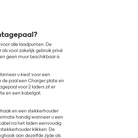
ontagepaal?
voor alle laadpunten. De
als voor zakelijk gebruik privé
ven geen muur beschikbaar is.
. Wanneer u kiest voor een
an de paal een Charger plate en
epaal voor 2 laders zit er
ate en een kabelgat.
nghaak en een stekkerhouder
itermate handig wanneer u een
dkabel na het laden eenvoudig
stekkerhouder klikken. De
ghaak aan dezelfde zijde als