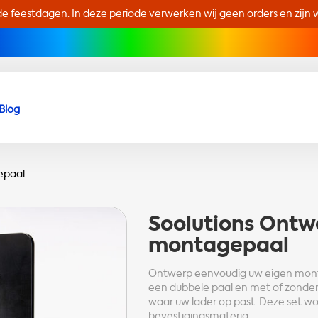
de feestdagen. In deze periode verwerken wij geen orders en zijn wi
Blog
epaal
Soolutions
Ontwe
montagepaal
Ontwerp eenvoudig uw eigen montag
een dubbele paal en met of zonder 
waar uw lader op past. Deze set wor
bevestigingsmateria