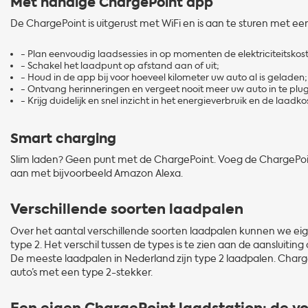
Met handige ChargePoint app
De ChargePoint is uitgerust met WiFi en is aan te sturen met e
- Plan eenvoudig laadsessies in op momenten de elektriciteitskost
- Schakel het laadpunt op afstand aan of uit;
- Houd in de app bij voor hoeveel kilometer uw auto al is geladen;
- Ontvang herinneringen en vergeet nooit meer uw auto in te plu
- Krijg duidelijk en snel inzicht in het energieverbruik en de laadk
Smart charging
Slim laden? Geen punt met de ChargePoint. Voeg de ChargePo
aan met bijvoorbeeld Amazon Alexa.
Verschillende soorten laadpalen
Over het aantal verschillende soorten laadpalen kunnen we eigenl
type 2. Het verschil tussen de types is te zien aan de aansluitin
De meeste laadpalen in Nederland zijn type 2 laadpalen. Charge
auto’s met een type 2-stekker.