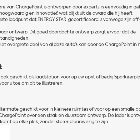
e van ChargePoint is ontworpen door experts, is eenvoudig in ge
oogwaardig en innovatief, wat blijkt uit de award die hij heeft
ste laadpunt dat ENERGY STAR-gecertificeerd is vanwege zijn effi
aar ontwerp. Dit goed doordachte ontwerp zorgt ervoor dat de
mstandigheden.
 Het overgrote deel van al deze auto’s kan door de ChargePoint in
t
 ook geschikt als laadstation voor op uw oprit of bedrijfsparkeerpl
r u toe om dit te illustreren.
ermate geschikt voor in kleinere ruimtes of voor op een smalle op
ChargePoint over een strak en duurzaam ontwerp. De lader is on
t komt op elke plek, zonder storend aanwezig te zijn.