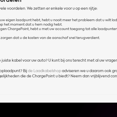
oordelen
ele voordelen. We zetten er enkele voor u op een rijtje:
 uw eigen laadpunt hebt, hebt u nooit meer het probleem dat u wilt la
g op het moment dat u hem nodig hebt.
gen ChargePoint, hebt u met uw account toegang tot alle laadpunten 
zorgen dat u de kosten van de aanschaf snel terugverdient.
juiste kabel voor uw auto? U kunt bij ons terecht met al uw vrage
 oplaadpunt? Bij
de Laadkabelshop
adviseren we u daarom ook gr
lijkheden die de ChargePoint u biedt? Neem dan vrijblijvend co