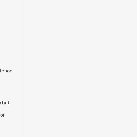
tation
n het
oor