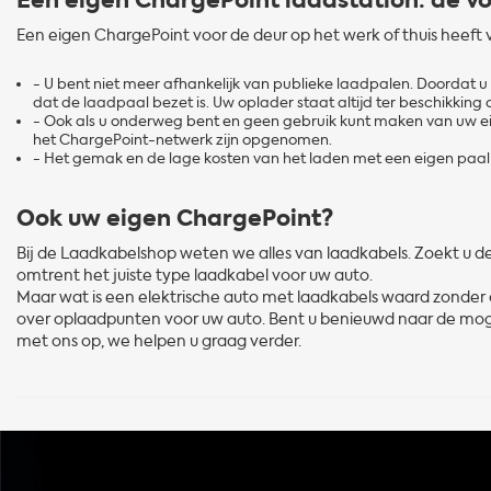
Een eigen ChargePoint laadstation: de v
Een eigen ChargePoint voor de deur op het werk of thuis heeft v
- U bent niet meer afhankelijk van publieke laadpalen. Doordat u
dat de laadpaal bezet is. Uw oplader staat altijd ter beschikkin
- Ook als u onderweg bent en geen gebruik kunt maken van uw ei
het ChargePoint-netwerk zijn opgenomen.
- Het gemak en de lage kosten van het laden met een eigen paal 
Ook uw eigen ChargePoint?
Bij de Laadkabelshop weten we alles van laadkabels. Zoekt u de 
omtrent het juiste type laadkabel voor uw auto.
Maar wat is een elektrische auto met laadkabels waard zonder
over oplaadpunten voor uw auto. Bent u benieuwd naar de moge
met ons op, we helpen u graag verder.