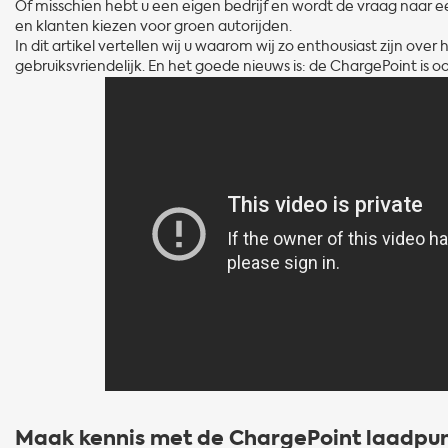
Of misschien hebt u een eigen bedrijf en wordt de vraag naar 
en klanten kiezen voor groen autorijden.
In dit artikel vertellen wij u waarom wij zo enthousiast zijn over 
gebruiksvriendelijk. En het goede nieuws is: de ChargePoint is 
Maak kennis met de ChargePoint laadpu