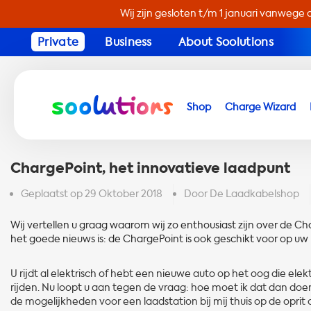
Wij zijn gesloten t/m 1 januari vanwege 
Private
Business
About Soolutions
Shop
Charge Wizard
ChargePoint, het innovatieve laadpunt
Geplaatst op
29 Oktober 2018
Door De Laadkabelshop
Wij vertellen u graag waarom wij zo enthousiast zijn over de Char
het goede nieuws is: de ChargePoint is ook geschikt voor op uw 
U rijdt al elektrisch of hebt een nieuwe auto op het oog die elek
rijden. Nu loopt u aan tegen de vraag: hoe moet ik dat dan doen
de mogelijkheden voor een laadstation bij mij thuis op de oprit 