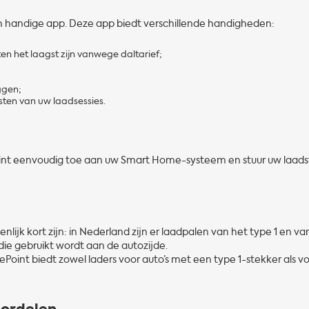
en handige app. Deze app biedt verschillende handigheden:
en het laagst zijn vanwege daltarief;
ggen;
osten van uw laadsessies.
int eenvoudig toe aan uw Smart Home-systeem en stuur uw laads
ijk kort zijn: in Nederland zijn er laadpalen van het type 1 en va
g die gebruikt wordt aan de autozijde.
Point biedt zowel laders voor auto’s met een type 1-stekker als v