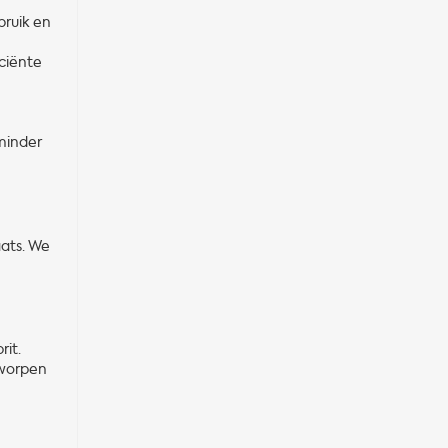
bruik en
ciënte
 minder
aats. We
rit.
tworpen