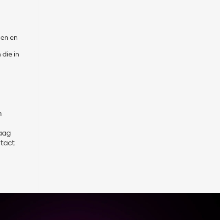
den en
die in
n
aag
ntact