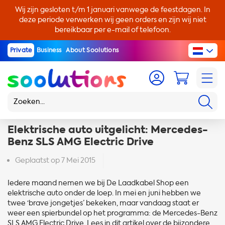
Wij zijn gesloten t/m 1 januari vanwege de feestdagen. In
deze periode verwerken wij geen orders en zijn wij niet
bereikbaar per e-mail of telefoon.
Private
Business
About Soolutions
Elektrische auto uitgelicht: Mercedes-
Benz SLS AMG Electric Drive
Geplaatst op
7 Mei 2015
Iedere maand nemen we bij De Laadkabel Shop een
elektrische auto onder de loep. In mei en juni hebben we
twee ‘brave jongetjes’ bekeken, maar vandaag staat er
weer een spierbundel op het programma: de Mercedes-Benz
SLS AMG Electric Drive. Lees in dit artikel over de bijzondere