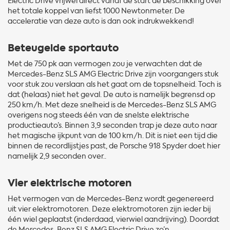
Electric Drive vrijwel direct vanaf de start de beschikking over
het totale koppel van liefst 1000 Newtonmeter. De
acceleratie van deze auto is dan ook indrukwekkend!
Beteugelde sportauto
Met de 750 pk aan vermogen zou je verwachten dat de
Mercedes-Benz SLS AMG Electric Drive zijn voorgangers stuk
voor stuk zou verslaan als het gaat om de topsnelheid. Toch is
dat (helaas) niet het geval. De auto is namelijk begrensd op
250 km/h. Met deze snelheid is de Mercedes-Benz SLS AMG
overigens nog steeds één van de snelste elektrische
productieauto’s. Binnen 3,9 seconden trap je deze auto naar
het magische ijkpunt van de 100 km/h. Dit is niet een tijd die
binnen de recordlijstjes past, de Porsche 918 Spyder doet hier
namelijk 2,9 seconden over..
Vier elektrische motoren
Het vermogen van de Mercedes-Benz wordt gegenereerd
uit vier elektromotoren. Deze elektromotoren zijn ieder bij
één wiel geplaatst (inderdaad, vierwiel aandrijving). Doordat
de Mercedes-Benz SLS AMG Electric Drive zo’n